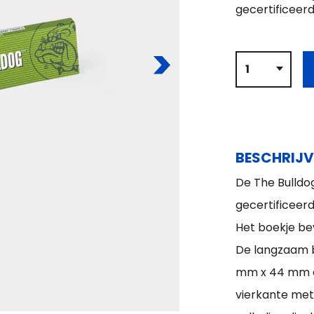
gecertificeer
BESCHRIJV
De The Bulldog
gecertificeerd
Het boekje be
De langzaam b
mm x 44 mm e
vierkante met