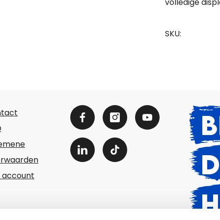
volledige disp
SKU:
tact
B
Q
gemene
D
rwaarden
n account
H