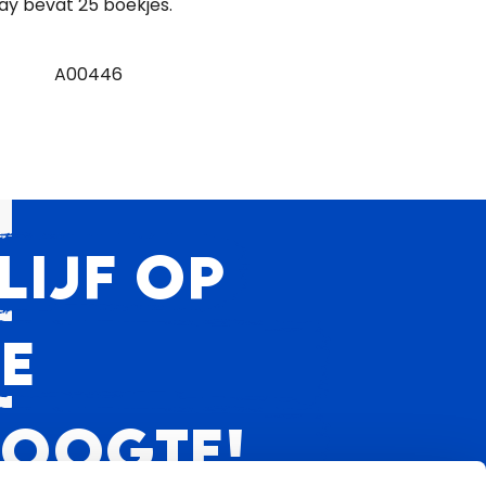
lay bevat 25 boekjes.
A00446
LIJF OP
E
OOGTE!