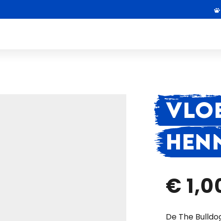
VLOE
HEN
€ 1,0
De The Bulldog