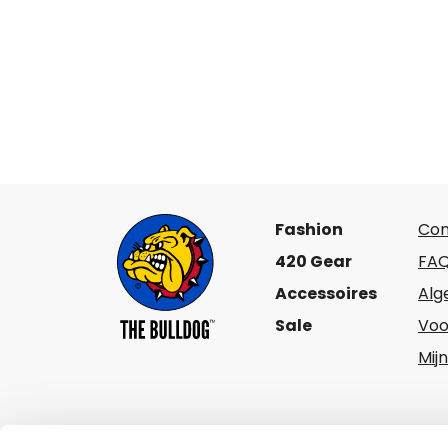
Fashion
Con
420 Gear
FA
Accessoires
Al
Sale
Voo
Mij