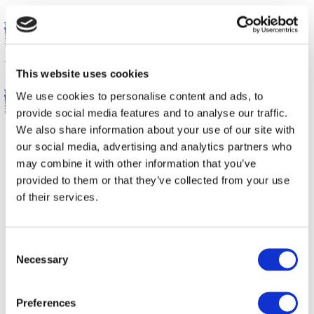
BEANIE
GRIJS/BLAUW/WIT
This website uses cookies
LOGO
We use cookies to personalise content and ads, to
provide social media features and to analyse our traffic.
We also share information about your use of our site with
€ 24,90
our social media, advertising and analytics partners who
may combine it with other information that you’ve
The Bulldog Winter Beanie Grijs/Blauw/Wit Logo is
provided to them or that they’ve collected from your use
gemaakt van 100% acryl om je lekker warm te
of their services.
houden. De beanie is volledig geborduurd met het
klassieke logo en tekst en heeft een grote,
opvallende pompon bovenop.
Consent
Necessary
Selection
Uitverkocht
BESCHRIJVING
Preferences